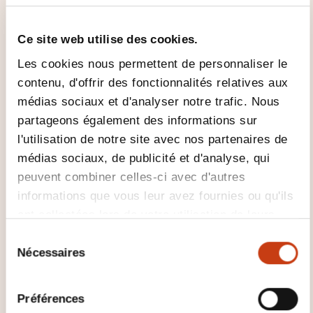
PARLE-T-ON?
Ce site web utilise des cookies.
Toute personne ayant atteint ce niveau:
Les cookies nous permettent de personnaliser le
Peut comprendre le contenu essentiel de sujets
contenu, d'offrir des fonctionnalités relatives aux
concrets ou abstraits dans un texte complexe, y
médias sociaux et d'analyser notre trafic. Nous
compris une discussion technique dans sa
partageons également des informations sur
spécialité.
l'utilisation de notre site avec nos partenaires de
Peut communiquer avec un degré de
médias sociaux, de publicité et d'analyse, qui
spontanéité et d'aisance tel qu'une
peuvent combiner celles-ci avec d'autres
conversation avec un locuteur natif ne
informations que vous leur avez fournies ou qu'ils
comportant de tension ni pour l'un ni pour
ont collectées lors de votre utilisation de leurs
l'autre.
services.
S
Peut s'exprimer de façon claire et détaillée sur
Nécessaires
é
une grande gamme de sujets, émettre un avis
l
sur un sujet d’actualité et exposer les avantages
e
Préférences
c
et les inconvénients de différentes possibilités.