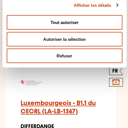
Afficher les détails
o
n
s
Tout autoriser
e
n
CES FORMATIONS POURRAIENT
Autoriser la sélection
t
VOUS INTÉRESSER
e
m
Refuser
e
n
FR
t
Luxembourgeois - B1.1 du
CECRL (LA-LB-1367)
DIFFERDANGE