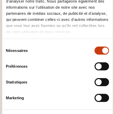
d'analyser notre trafic. Nous partageons également des
informations sur l'utilisation de notre site avec nos
partenaires de médias sociaux, de publicité et d'analyse,
qui peuvent combiner celles-ci avec d'autres informations
que vous leur avez fournies ou qu'ils ont collectées lors
de votre utilisation de leurs services.
Comment contacter
l’organisme de formation
S
Nécessaires
é
?
l
e
Catherine Van Leeuwen
Préférences
c
catherine.vanleeuwen@bdl.lu
t
+352 49 92 43 316
i
Statistiques
o
En savoir plus sur l’organisme de
n
formation: Ministère de l'Éducation
Marketing
d
nationale, de l'Enfance et de la
u
Jeunesse
c