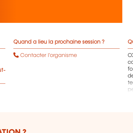
Quand a lieu la prochaine session ?
Qu
Contacter l'organisme
OX
co
fo
st-
de
te
pe
fo
ma
S
& 
ATION ?