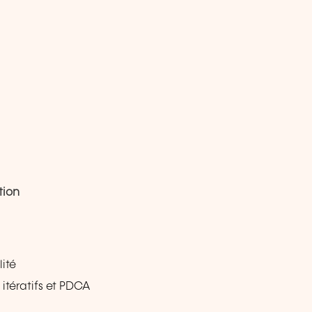
tion
ité
itératifs et PDCA