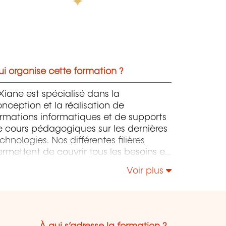
i organise cette formation ?
iane est spécialisé dans la
nception et la réalisation de
rmations informatiques et de supports
 cours pédagogiques sur les dernières
chnologies. Nos différentes filières
rmettent de couvrir tous les besoins en
rmation que ce soit en IT au sens large,
Voir plus
is également "Utilisateurs" et "Soft
kills" en Management, Communication
leadership.