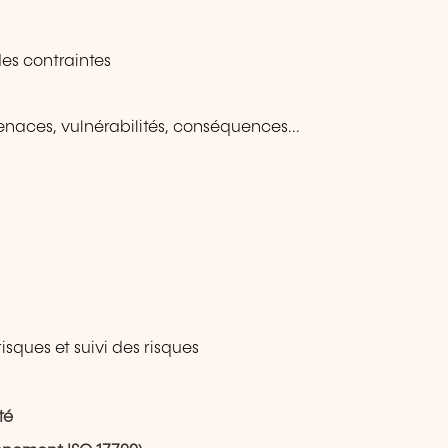
des contraintes
menaces, vulnérabilités, conséquences...
sques et suivi des risques
té