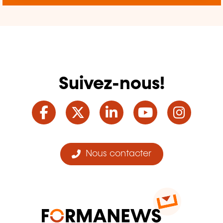
Suivez-nous!
Facebook
Twitter
LinkedIn
YouTube
Ins
Nous contacter