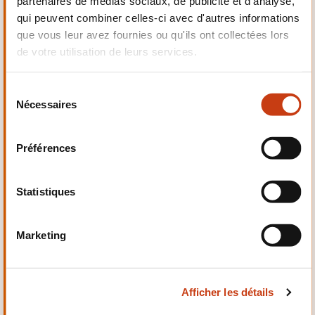
partenaires de médias sociaux, de publicité et d'analyse,
Electrotechnique,
qui peuvent combiner celles-ci avec d'autres informations
Automatismes
que vous leur avez fournies ou qu'ils ont collectées lors
de votre utilisation de leurs services.
S
Nécessaires
é
Qualité, Sécurité
l
e
Préférences
c
t
i
Statistiques
o
n
Santé et domaine social
Marketing
d
u
c
Afficher les détails
o
n