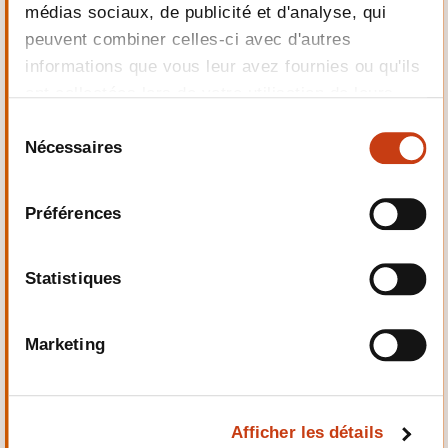
Electrotechnique,
médias sociaux, de publicité et d'analyse, qui
Automatismes
peuvent combiner celles-ci avec d'autres
informations que vous leur avez fournies ou qu'ils
ont collectées lors de votre utilisation de leurs
services.
S
Nécessaires
é
Qualité, Sécurité
l
e
Préférences
c
t
i
Statistiques
o
n
Santé et domaine social
d
Marketing
u
c
o
Afficher les détails
n