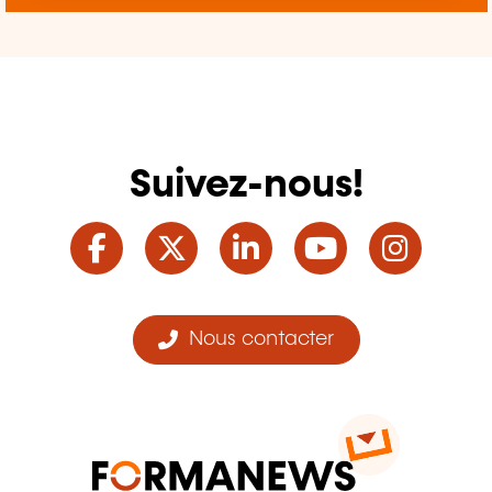
Suivez-nous!
Facebook
Twitter
LinkedIn
YouTube
Ins
Nous contacter