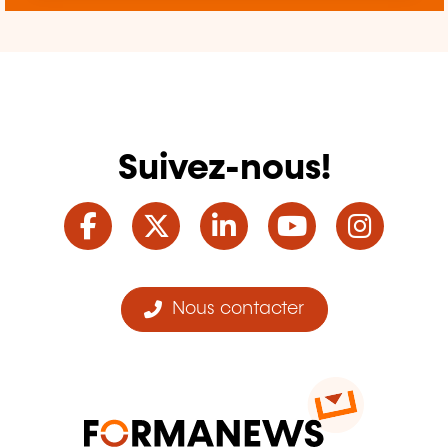
Suivez-nous!
Facebook
Twitter
LinkedIn
YouTube
Ins
Nous contacter