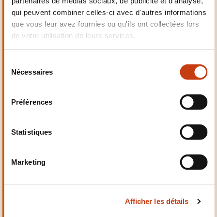
partenaires de médias sociaux, de publicité et d'analyse,
Electrotechnique,
qui peuvent combiner celles-ci avec d'autres informations
Automatismes
que vous leur avez fournies ou qu'ils ont collectées lors
de votre utilisation de leurs services.
S
Nécessaires
é
Qualité, Sécurité
l
e
Préférences
c
t
i
Statistiques
o
n
Santé et domaine social
Marketing
d
u
c
Afficher les détails
o
n