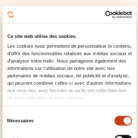
FR
Ce site web utilise des cookies.
Les cookies nous permettent de personnaliser le contenu,
d'offrir des fonctionnalités relatives aux médias sociaux et
Faire de ses émotions un
d'analyser notre trafic. Nous partageons également des
levier de mieux-être au
informations sur l'utilisation de notre site avec nos
quotidien - Débutant
partenaires de médias sociaux, de publicité et d'analyse,
(SCI-PSY-27)
qui peuvent combiner celles-ci avec d'autres informations
que vous leur avez fournies ou qu'ils ont collectées lors
de votre utilisation de leurs services.
ESCH-SUR-ALZETTE
Développement personnel et
S
Nécessaires
professionnel - Efficacité
é
personnelle - Intelligence
l
émotionnelle
e