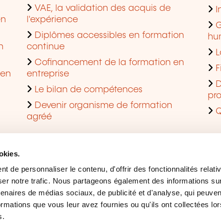
VAE, la validation des acquis de
I
en
l'expérience
G
Diplômes accessibles en formation
hu
n
continue
L
Cofinancement de la formation en
F
 en
entreprise
D
Le bilan de compétences
pro
Devenir organisme de formation
Q
agréé
okies.
 de personnaliser le contenu, d'offrir des fonctionnalités relati
er notre trafic. Nous partageons également des informations sur l
tenaires de médias sociaux, de publicité et d'analyse, qui peuve
ormations que vous leur avez fournies ou qu'ils ont collectées lor
s.