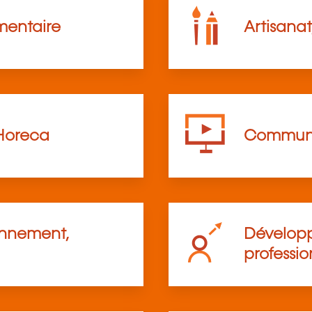
mentaire
Artisanat
Horeca
Communi
onnement,
Développ
professio