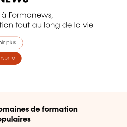
 à Formanews,
ion tout au long de la vie
ir plus
nscrire
omaines de formation
pulaires