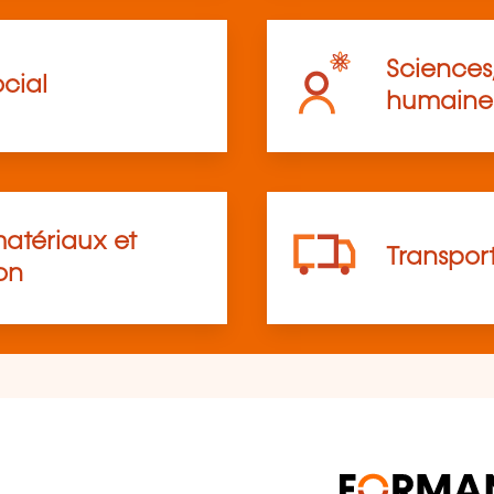
Sciences,
cial
humaine
atériaux et
Transpor
on