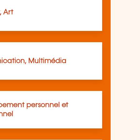
, Art
cation, Multimédia
ement personnel et
nnel