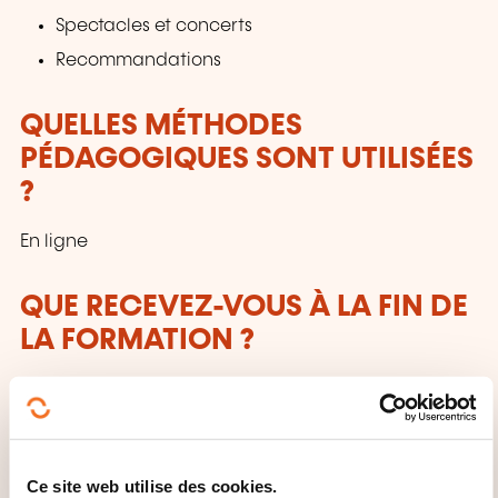
Spectacles et concerts
Recommandations
QUELLES MÉTHODES
PÉDAGOGIQUES SONT UTILISÉES
?
En ligne
QUE RECEVEZ-VOUS À LA FIN DE
LA FORMATION ?
Certificat OHC SKILLS
QUEL SUPPORT DE COURS EST
FOURNI ?
Ce site web utilise des cookies.