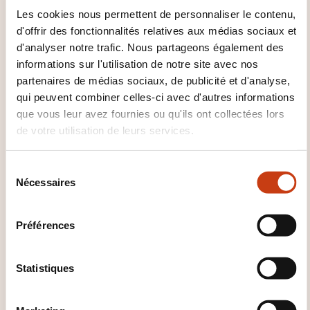
Les cookies nous permettent de personnaliser le contenu,
En ligne
d'offrir des fonctionnalités relatives aux médias sociaux et
d'analyser notre trafic. Nous partageons également des
CECRL - NIVEAU A1: DE QUOI
informations sur l'utilisation de notre site avec nos
partenaires de médias sociaux, de publicité et d'analyse,
PARLE-T-ON?
qui peuvent combiner celles-ci avec d'autres informations
que vous leur avez fournies ou qu'ils ont collectées lors
Toute personne ayant atteint ce niveau:
de votre utilisation de leurs services.
Peut comprendre et utiliser des expressions
familières et quotidiennes ainsi que des énoncés
S
Nécessaires
très simples qui visent à satisfaire des besoins
é
concrets.
l
e
Peut se présenter ou présenter quelqu'un et
Préférences
c
poser à une personne des questions la
t
concernant – par exemple, sur son lieu
i
Statistiques
d'habitation, ses relations, ce qui lui appartient,
o
etc. – et peut répondre au même type de
n