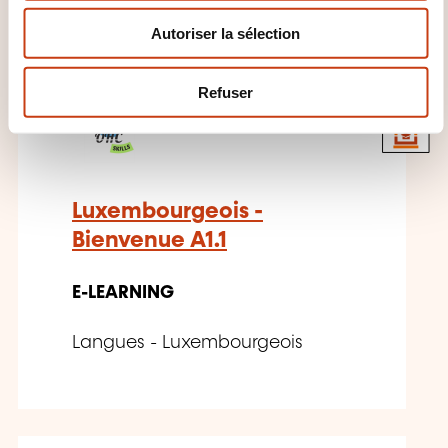
n
VOUS INTÉRESSER
Autoriser la sélection
t
e
m
Refuser
EN
e
n
t
Luxembourgeois -
Bienvenue A1.1
E-LEARNING
Langues - Luxembourgeois