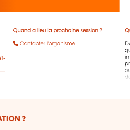
Quand a lieu la prochaine session ?
Qu
Contacter l'organisme
D
q
i
st-
pr
ou
d
PH
W
Ph
ATION ?