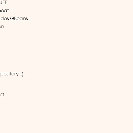
JEE
mcat
e des GBeans
on
ository...)
st