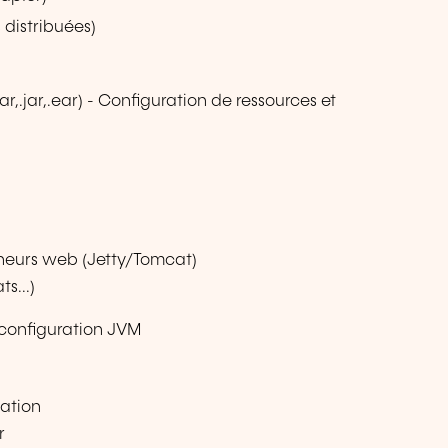
 distribuées)
r,.jar,.ear) - Configuration de ressources et
eneurs web (Jetty/Tomcat)
s...)
t configuration JVM
cation
r