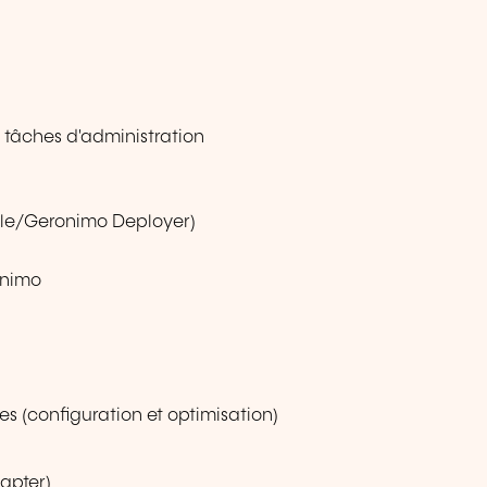
s tâches d'administration
sole/Geronimo Deployer)
onimo
s (configuration et optimisation)
apter)