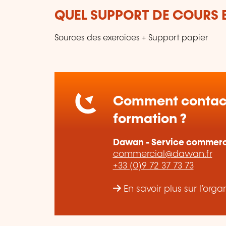
QUEL SUPPORT DE COURS E
Sources des exercices + Support papier
Comment contact
formation ?
Dawan - Service commerc
commercial@dawan.fr
+33 (0)9 72 37 73 73
En savoir plus sur l’o