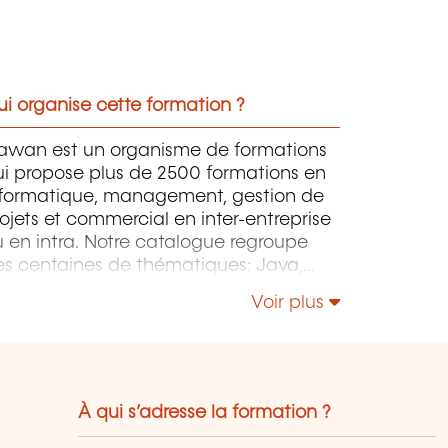
i organise cette formation ?
awan est un organisme de formations
ui propose plus de 2500 formations en
nformatique, management, gestion de
ojets et commercial en inter-entreprise
 en intra. Notre catalogue regroupe
es centaines de thématiques: Java,
P, Webmaster, E-Marketing, Linux,
Voir plus
indows Server, Vmware, Autocad,
otoshop, l'intelligence artificielle, etc.
À qui s’adresse la formation ?