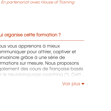
En partenariat avec House of Training
i organise cette formation ?
ous vous apprenons à mieux
mmuniquer pour attirer, captiver et
onvaincre grâce à une série de
ormations sur mesure. Nous proposons
galement des cours de française basés
r le neurolanguage coaching (®). Cette
éthode de langue, développée par
Voir plus
achel Paling et dont nous avons obtenu
 certification, est reconnue par
International Coaching Federation (ICF).