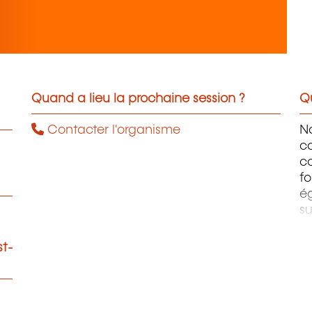
Quand a lieu la prochaine session ?
Qu
Contacter l'organisme
N
co
c
f
é
su
m
R
st-
la
l'