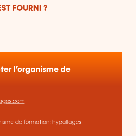
ST FOURNI ?
er l’organisme de
lages.com
ganisme de formation: hypallages