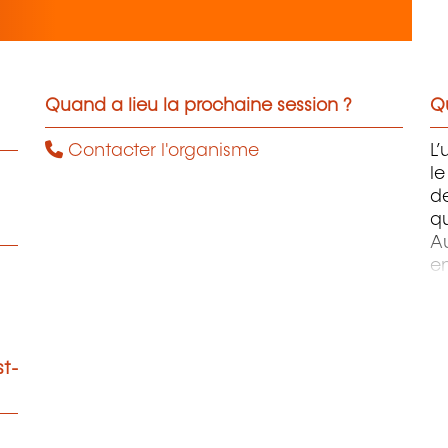
Quand a lieu la prochaine session ?
Qu
Contacter l'organisme
L’
le
de
qu
Au
en
d’
d
o
e
st-