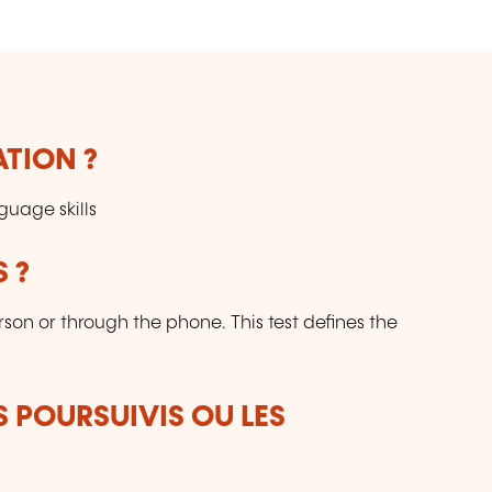
ATION ?
guage skills
 ?
son or through the phone. This test defines the
S POURSUIVIS OU LES