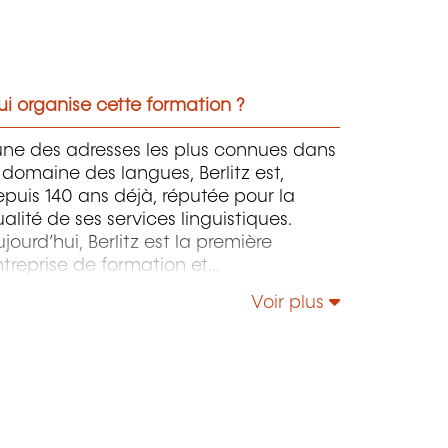
i organise cette formation ?
une des adresses les plus connues dans
 domaine des langues, Berlitz est,
puis 140 ans déjà, réputée pour la
alité de ses services linguistiques.
jourd’hui, Berlitz est la première
treprise de formation et
apprentissage offrant un éventail divers
Voir plus
e développement des langues, des
utils de communication, des formations
n management et direction.