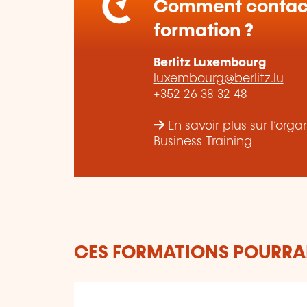
Comment contact
formation ?
Berlitz Luxembourg
luxembourg@berlitz.lu
+352 26 38 32 48
En savoir plus sur l’or
Business Training
CES FORMATIONS POURRAI