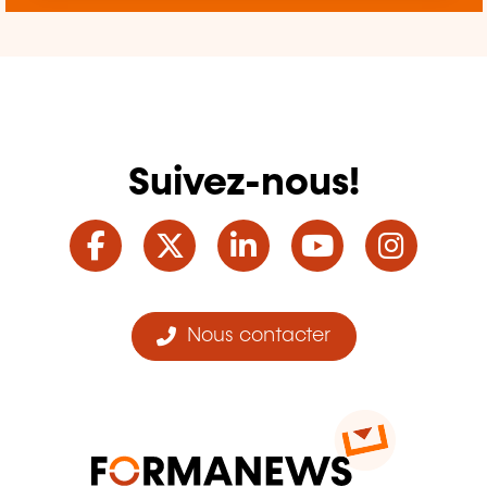
Suivez-nous!
Facebook
Twitter
LinkedIn
YouTube
Ins
Nous contacter