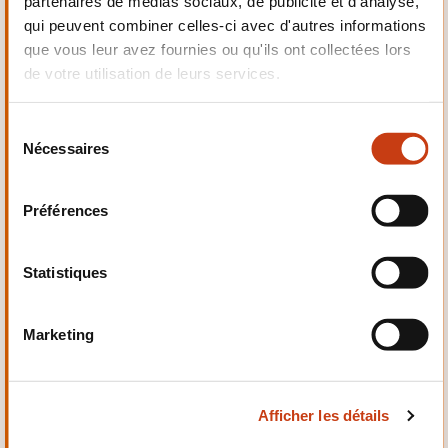
partenaires de médias sociaux, de publicité et d'analyse,
Electrotechnique,
qui peuvent combiner celles-ci avec d'autres informations
Automatismes
que vous leur avez fournies ou qu'ils ont collectées lors
de votre utilisation de leurs services.
S
Nécessaires
é
Qualité, Sécurité
l
e
Préférences
c
t
i
Statistiques
o
n
Santé et domaine social
Marketing
d
u
c
Afficher les détails
o
n