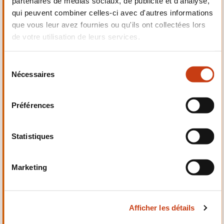
partenaires de médias sociaux, de publicité et d'analyse,
Electrotechnique,
qui peuvent combiner celles-ci avec d'autres informations
Automatismes
que vous leur avez fournies ou qu'ils ont collectées lors
de votre utilisation de leurs services.
S
Nécessaires
é
Qualité, Sécurité
l
e
Préférences
c
t
i
Statistiques
o
n
Santé et domaine social
Marketing
d
u
c
Afficher les détails
o
n