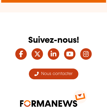
Suivez-nous!
Facebook
Twitter
LinkedIn
YouTube
Ins
Nous contacter