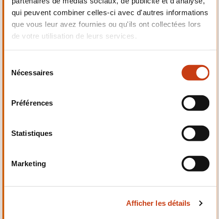
partenaires de médias sociaux, de publicité et d'analyse,
Electrotechnique,
qui peuvent combiner celles-ci avec d'autres informations
Automatismes
que vous leur avez fournies ou qu'ils ont collectées lors
de votre utilisation de leurs services.
S
Nécessaires
é
Qualité, Sécurité
l
e
Préférences
c
t
i
Statistiques
o
n
Santé et domaine social
Marketing
d
u
c
Afficher les détails
o
n