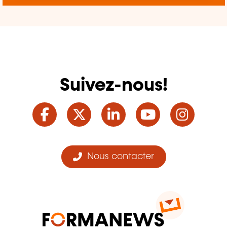
Suivez-nous!
Facebook
Twitter
LinkedIn
YouTube
Ins
Nous contacter