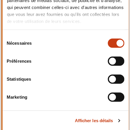
partenaires de médias sociaux, de publicité et d'analyse,
Electrotechnique,
qui peuvent combiner celles-ci avec d'autres informations
Automatismes
que vous leur avez fournies ou qu'ils ont collectées lors
de votre utilisation de leurs services.
S
Nécessaires
é
Qualité, Sécurité
l
e
Préférences
c
t
i
Statistiques
o
n
Santé et domaine social
Marketing
d
u
c
Afficher les détails
o
n