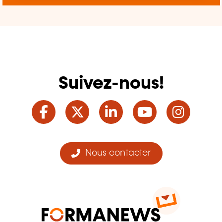
Suivez-nous!
Facebook
Twitter
LinkedIn
YouTube
Ins
Nous contacter