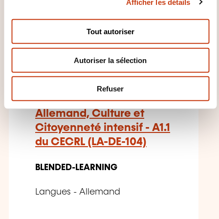
CES FORMATIONS POURRAIENT
Afficher les détails
o
n
VOUS INTÉRESSER
s
Tout autoriser
e
n
DE
Autoriser la sélection
t
e
m
Refuser
e
n
Allemand, Culture et
t
Citoyenneté intensif - A1.1
du CECRL (LA-DE-104)
BLENDED-LEARNING
Langues - Allemand