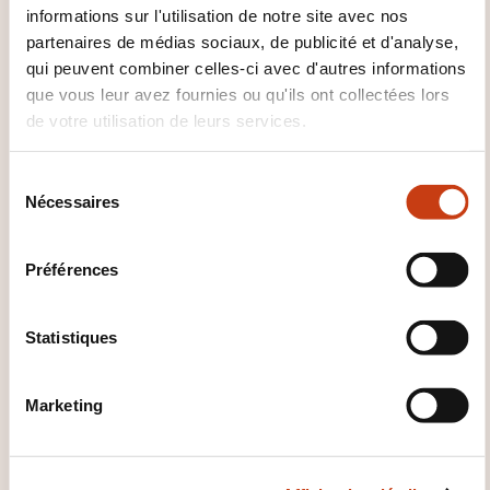
Comment contacter
informations sur l'utilisation de notre site avec nos
partenaires de médias sociaux, de publicité et d'analyse,
l’organisme de formation
qui peuvent combiner celles-ci avec d'autres informations
?
que vous leur avez fournies ou qu'ils ont collectées lors
de votre utilisation de leurs services.
Nicolas Tesch
info@efid.lu
S
+352 621 464 422
Nécessaires
é
l
En savoir plus sur l’organisme de
e
formation: Ministère de l'Éducation
Préférences
c
nationale, de l'Enfance et de la
t
Jeunesse
i
Statistiques
o
n
Marketing
d
u
c