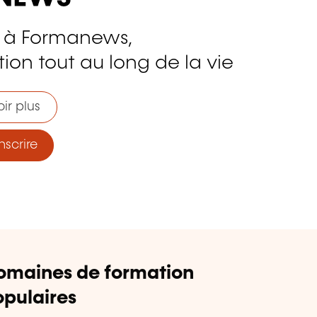
 à Formanews,
ion tout au long de la vie
ir plus
nscrire
omaines de formation
pulaires