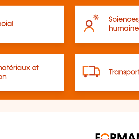
Sciences,
cial
humaine
atériaux et
Transpor
on