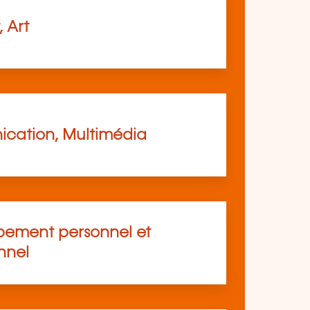
, Art
cation, Multimédia
ement personnel et
nnel