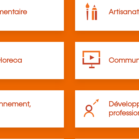
mentaire
Artisanat
Horeca
Communi
onnement,
Développ
professio