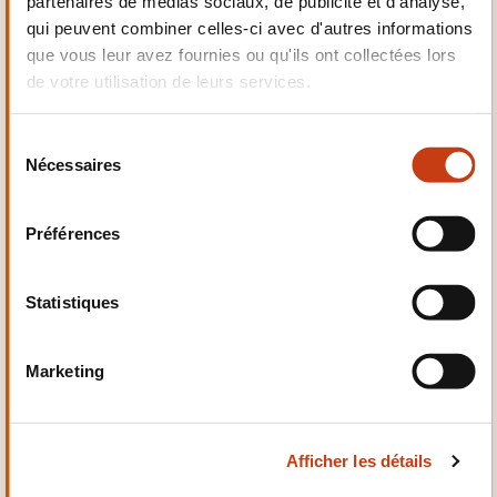
partenaires de médias sociaux, de publicité et d'analyse,
Electrotechnique,
qui peuvent combiner celles-ci avec d'autres informations
Automatismes
que vous leur avez fournies ou qu'ils ont collectées lors
de votre utilisation de leurs services.
S
Nécessaires
é
Qualité, Sécurité
l
e
Préférences
c
t
i
Statistiques
o
n
Santé et domaine social
Marketing
d
u
c
Afficher les détails
o
n