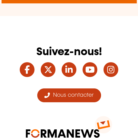
Suivez-nous!
Facebook
Twitter
LinkedIn
YouTube
Ins
Nous contacter