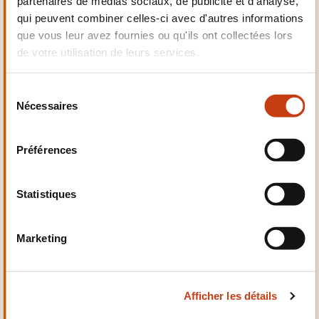
partenaires de médias sociaux, de publicité et d'analyse,
Electrotechnique,
qui peuvent combiner celles-ci avec d'autres informations
Automatismes
que vous leur avez fournies ou qu'ils ont collectées lors
de votre utilisation de leurs services.
S
Nécessaires
é
Qualité, Sécurité
l
e
Préférences
c
t
i
Statistiques
o
n
Santé et domaine social
Marketing
d
u
c
Afficher les détails
o
n