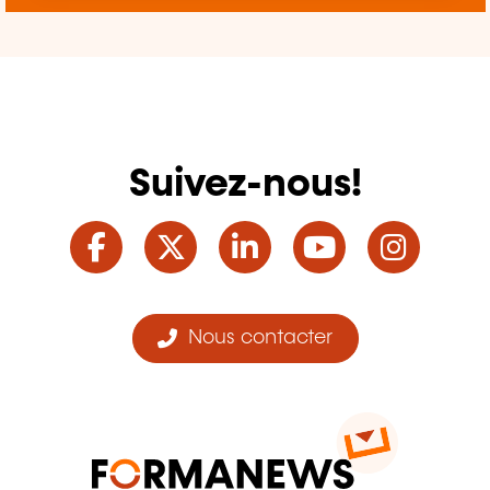
Suivez-nous!
Facebook
Twitter
LinkedIn
YouTube
Ins
Nous contacter