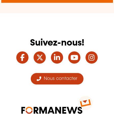
Suivez-nous!
Facebook
Twitter
LinkedIn
YouTube
Ins
Nous contacter