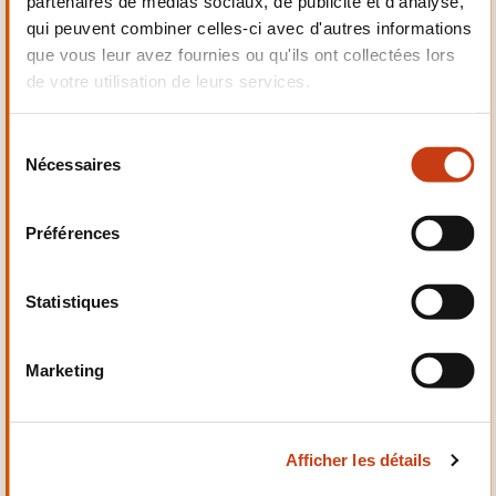
partenaires de médias sociaux, de publicité et d'analyse,
Electrotechnique,
qui peuvent combiner celles-ci avec d'autres informations
Automatismes
que vous leur avez fournies ou qu'ils ont collectées lors
de votre utilisation de leurs services.
S
Nécessaires
é
Qualité, Sécurité
l
e
Préférences
c
t
i
Statistiques
o
n
Santé et domaine social
Marketing
d
u
c
Afficher les détails
o
n