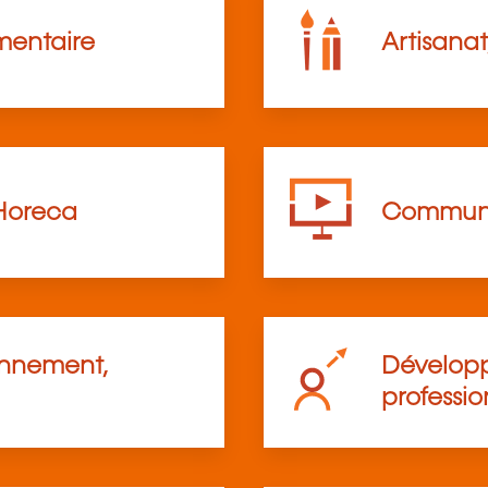
mentaire
Artisanat
Horeca
Communi
onnement,
Développ
professio