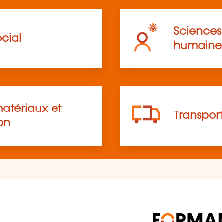
Sciences,
cial
humaine
atériaux et
Transpor
on