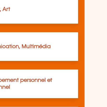
, Art
cation, Multimédia
ement personnel et
nnel