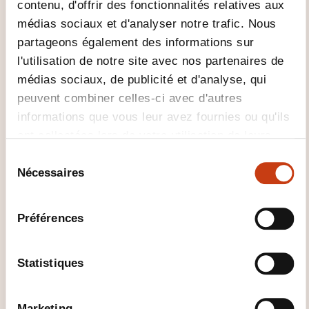
contenu, d'offrir des fonctionnalités relatives aux
VOUS INTÉRESSER
médias sociaux et d'analyser notre trafic. Nous
partageons également des informations sur
l'utilisation de notre site avec nos partenaires de
EN
médias sociaux, de publicité et d'analyse, qui
peuvent combiner celles-ci avec d'autres
informations que vous leur avez fournies ou qu'ils
ont collectées lors de votre utilisation de leurs
Magento Initiation +
services.
S
Approfondissement
Nécessaires
é
l
SUR DEMANDE
e
Préférences
c
Logiciels - Logiciel gestion de
t
contenu - Logiciel gestion de
i
Statistiques
contenu e-commerce - Logiciel
o
Magento
n
d
Marketing