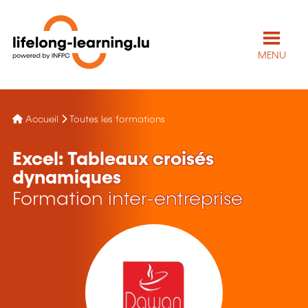
MENU
Accueil
Toutes les formations
Excel: Tableaux croisés
dynamiques
Formation inter-entreprise