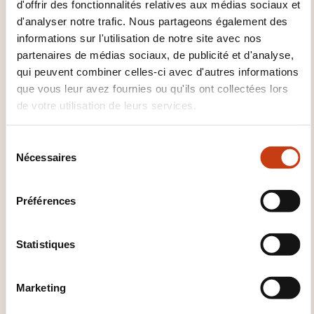
d'offrir des fonctionnalités relatives aux médias sociaux et
d'analyser notre trafic. Nous partageons également des
21.09.2026
informations sur l'utilisation de notre site avec nos
partenaires de médias sociaux, de publicité et d'analyse,
22.09.2026
qui peuvent combiner celles-ci avec d'autres informations
Luxembourg
que vous leur avez fournies ou qu'ils ont collectées lors
590,00€
FR
de votre utilisation de leurs services.
Voir détails
S
Nécessaires
é
22.10.2026
l
e
Préférences
23.10.2026
c
Luxembourg
t
590,00€
FR
i
Statistiques
o
Voir détails
n
Marketing
d
09.11.2026
u