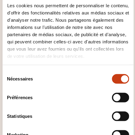
Les cookies nous permettent de personnaliser le contenu,
Cours basés sur des exemples industriels
d'offrir des fonctionnalités relatives aux médias sociaux et
Exercices pratiques
d'analyser notre trafic. Nous partageons également des
informations sur l'utilisation de notre site avec nos
Echange avec les participants
partenaires de médias sociaux, de publicité et d'analyse,
Support de cours
qui peuvent combiner celles-ci avec d'autres informations
Animation en Français / Anglais
que vous leur avez fournies ou qu'ils ont collectées lors
de votre utilisation de leurs services.
COMMENT L’ÉVALUATION EST-
ELLE ORGANISÉE ?
S
Nécessaires
é
l
Questionnaire ou Quizz tout au long de la formation
e
Préférences
c
QUEL SUPPORT DE COURS EST
t
FOURNI ?
i
Statistiques
o
Numériques
n
Marketing