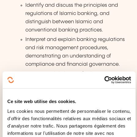
Identify and discuss the principles and
regulations of Islamic banking, and
distinguish between Islamic and
conventional banking practices.
Interpret and explain banking regulations
and risk management procedures,
demonstrating an understanding of
compliance and financial governance.
Prepare and deliver professional
presentations and handle client
communications effectively through written,
verbal, and telephone interactions.
Ce site web utilise des cookies.
Les cookies nous permettent de personnaliser le contenu,
QUE RECEVEZ-VOUS À LA FIN DE
d'offrir des fonctionnalités relatives aux médias sociaux et
LA FORMATION ?
d'analyser notre trafic. Nous partageons également des
informations sur l'utilisation de notre site avec nos