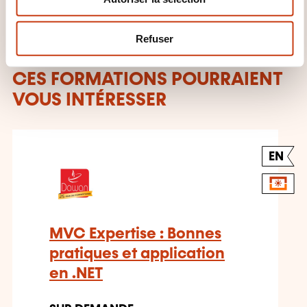
e
m
Refuser
e
n
CES FORMATIONS POURRAIENT
t
VOUS INTÉRESSER
EN
MVC Expertise : Bonnes
pratiques et application
en .NET