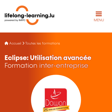
MENU
Accueil
Toutes les formations
Eclipse: Utilisation avancée
Formation inter-entreprise