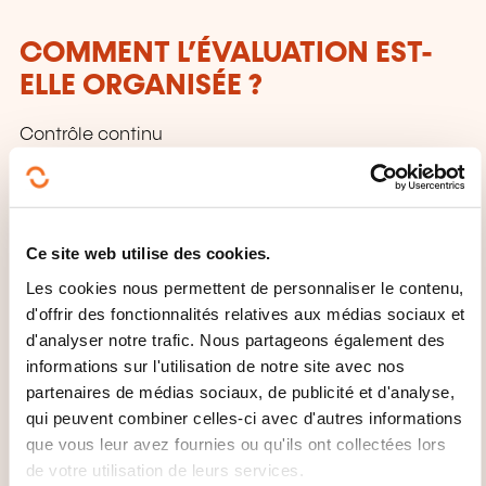
COMMENT L’ÉVALUATION EST-
ELLE ORGANISÉE ?
Contrôle continu
QUE RECEVEZ-VOUS À LA FIN DE
LA FORMATION ?
Ce site web utilise des cookies.
Attestation de fin de stage mentionnant le résultat
Les cookies nous permettent de personnaliser le contenu,
des acquis
d'offrir des fonctionnalités relatives aux médias sociaux et
d'analyser notre trafic. Nous partageons également des
informations sur l'utilisation de notre site avec nos
QUEL SUPPORT DE COURS EST
partenaires de médias sociaux, de publicité et d'analyse,
FOURNI ?
qui peuvent combiner celles-ci avec d'autres informations
que vous leur avez fournies ou qu'ils ont collectées lors
Sources des exercices + Support papier
de votre utilisation de leurs services.