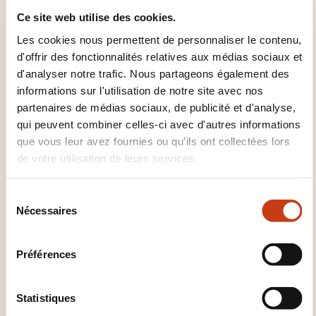
his involvement in training and regulatory
Ce site web utilise des cookies.
advisory.
Les cookies nous permettent de personnaliser le contenu,
d'offrir des fonctionnalités relatives aux médias sociaux et
d'analyser notre trafic. Nous partageons également des
informations sur l'utilisation de notre site avec nos
partenaires de médias sociaux, de publicité et d'analyse,
qui peuvent combiner celles-ci avec d'autres informations
que vous leur avez fournies ou qu'ils ont collectées lors
de votre utilisation de leurs services.
Comment contacter
l’organisme de formation
S
Nécessaires
é
?
l
e
PwC Academy
Préférences
c
lu-pwcacademy@pwc.lu
t
+352 49 48 48 4040
i
Statistiques
o