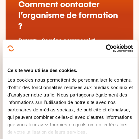
Comment contacter
l’organisme de formation
?
Dawan - Service commercial
commercial@dawan.fr
+33 (0)9 72 37 73 73
En savoir plus sur l’organisme de
Ce site web utilise des cookies.
formation: DAWAN
Les cookies nous permettent de personnaliser le contenu,
d'offrir des fonctionnalités relatives aux médias sociaux et
d'analyser notre trafic. Nous partageons également des
informations sur l'utilisation de notre site avec nos
partenaires de médias sociaux, de publicité et d'analyse,
qui peuvent combiner celles-ci avec d'autres informations
que vous leur avez fournies ou qu'ils ont collectées lors
CES FORMATIONS POURRAIENT
de votre utilisation de leurs services.
VOUS INTÉRESSER