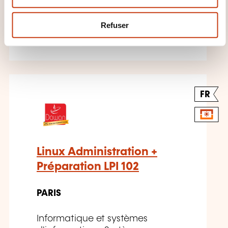
exploitation informatique - Linux
e
m
Refuser
24.08.2026
e
n
t
FR
Linux Administration +
Préparation LPI 102
PARIS
Informatique et systèmes