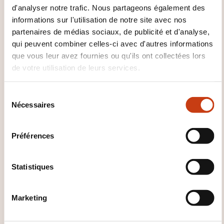
d'analyser notre trafic. Nous partageons également des
QUELLES INFORMATIONS
informations sur l'utilisation de notre site avec nos
SUPPLÉMENTAIRES SONT UTILES
partenaires de médias sociaux, de publicité et d'analyse,
À SAVOIR ?
qui peuvent combiner celles-ci avec d'autres informations
que vous leur avez fournies ou qu'ils ont collectées lors
Package de 3 formations complémentaires:
de votre utilisation de leurs services.
- Développer une posture commerciale performante
orientée client
S
- Maîtriser les techniques de vente et la conduite
Nécessaires
é
d'entretiens commerciaux
l
e
- Réussir ses négociations commerciales et sécuriser
Préférences
c
la marge
t
i
Statistiques
o
n
Marketing
d
u