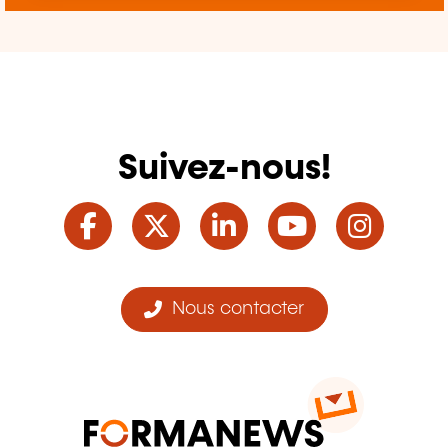
Suivez-nous!
Facebook
Twitter
LinkedIn
YouTube
Ins
Nous contacter