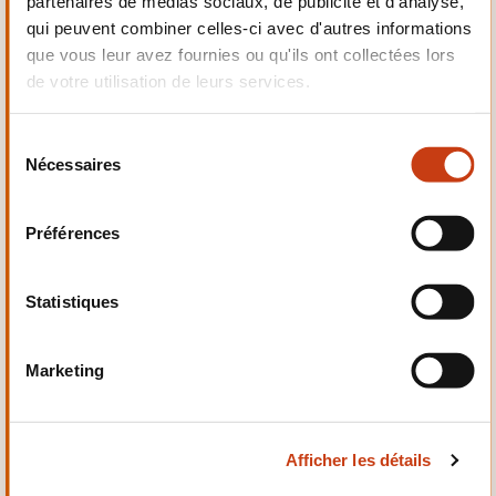
partenaires de médias sociaux, de publicité et d'analyse,
Electrotechnique,
qui peuvent combiner celles-ci avec d'autres informations
Automatismes
que vous leur avez fournies ou qu'ils ont collectées lors
de votre utilisation de leurs services.
S
Nécessaires
é
Qualité, Sécurité
l
e
Préférences
c
t
i
Statistiques
o
n
Santé et domaine social
Marketing
d
u
c
Afficher les détails
o
n