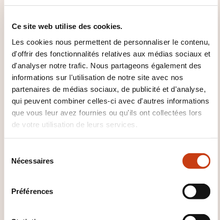
CES FORMATIONS POURRAIENT
Ce site web utilise des cookies.
VOUS INTÉRESSER
Les cookies nous permettent de personnaliser le contenu,
d'offrir des fonctionnalités relatives aux médias sociaux et
d'analyser notre trafic. Nous partageons également des
LU
informations sur l'utilisation de notre site avec nos
partenaires de médias sociaux, de publicité et d'analyse,
qui peuvent combiner celles-ci avec d'autres informations
que vous leur avez fournies ou qu'ils ont collectées lors
de votre utilisation de leurs services.
L'accès aux "tablettes and
smartphones" pour
S
personnes aveugles et
Nécessaires
é
malvoyantes - Tous les
l
niveaux (CDV-TAB-25)
e
Préférences
c
BERTRANGE
t