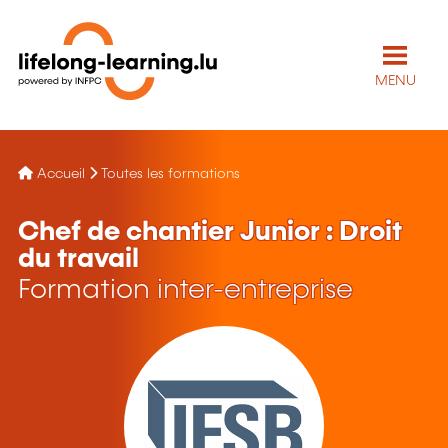
MENU
Accueil
Toutes les formations
Chef de chantier Junior : Droit
du travail
Formation inter-entreprise