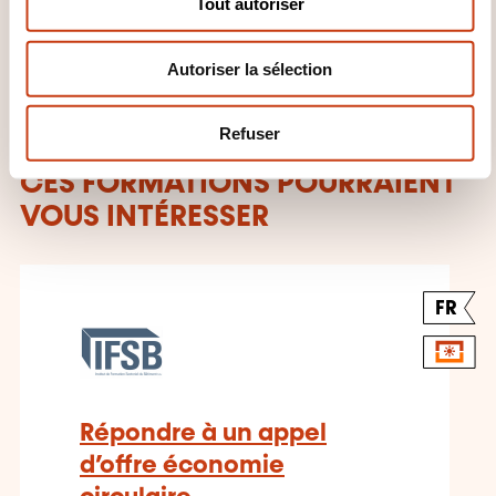
Tout autoriser
Sectoriel du Bâtiment
e
n
Autoriser la sélection
t
e
m
Refuser
e
n
CES FORMATIONS POURRAIENT
t
VOUS INTÉRESSER
FR
Répondre à un appel
d’offre économie