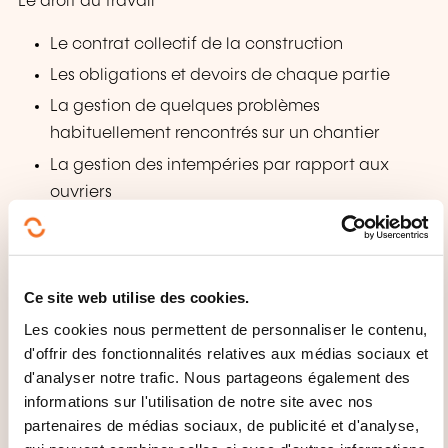
Le droit du travail
Le contrat collectif de la construction
Les obligations et devoirs de chaque partie
La gestion de quelques problèmes
habituellement rencontrés sur un chantier
La gestion des intempéries par rapport aux
ouvriers
La gestion des défauts de sécurité
Rôles des organismes de contrôle, contacts
avec eux
Ce site web utilise des cookies.
…
Les cookies nous permettent de personnaliser le contenu,
d'offrir des fonctionnalités relatives aux médias sociaux et
COMMENT L’ÉVALUATION EST-
d'analyser notre trafic. Nous partageons également des
ELLE ORGANISÉE ?
informations sur l'utilisation de notre site avec nos
partenaires de médias sociaux, de publicité et d'analyse,
Examen théorique