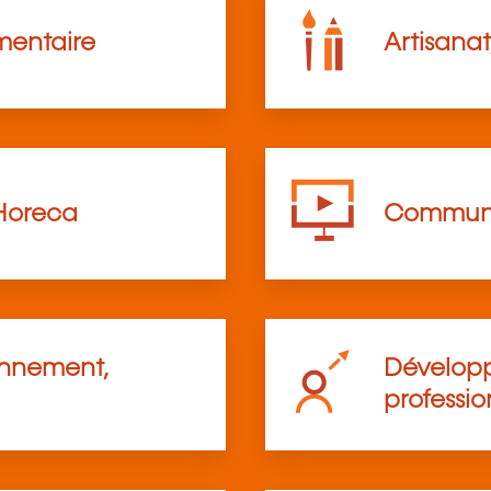
mentaire
Artisanat
Horeca
Communi
onnement,
Développ
professio