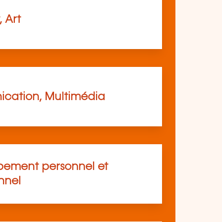
, Art
cation, Multimédia
ement personnel et
nnel