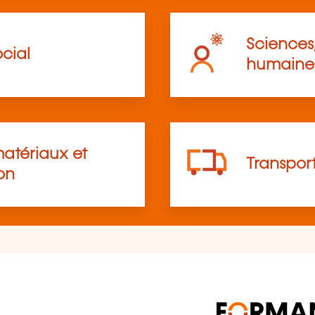
Sciences,
cial
humaine
atériaux et
Transpor
on