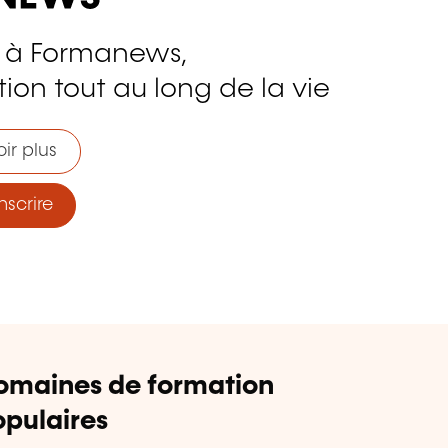
 à Formanews,
ion tout au long de la vie
ir plus
nscrire
omaines de formation
pulaires