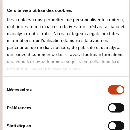
Certificat Chartered Alternative Investment Analyst
Ce site web utilise des cookies.
Level II
Les cookies nous permettent de personnaliser le contenu,
d'offrir des fonctionnalités relatives aux médias sociaux et
QUEL SUPPORT DE COURS EST
d'analyser notre trafic. Nous partageons également des
FOURNI ?
informations sur l'utilisation de notre site avec nos
partenaires de médias sociaux, de publicité et d'analyse,
Supports pédagogiques Kaplan Schweser inclus
qui peuvent combiner celles-ci avec d'autres informations
que vous leur avez fournies ou qu'ils ont collectées lors
de votre utilisation de leurs services.
S
Nécessaires
é
l
e
Préférences
Comment contacter
c
t
l’organisme de formation
i
Statistiques