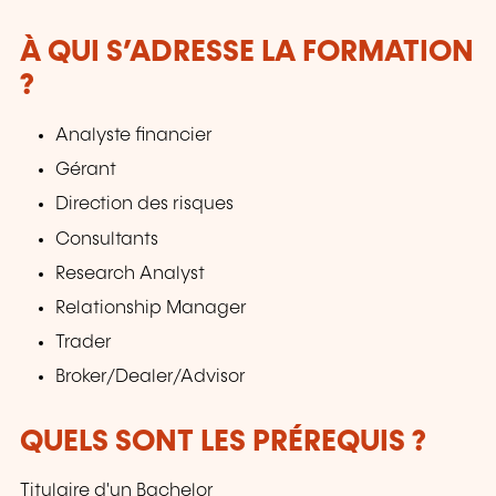
Finance, Comptabilité, Audit, Ressources
Humaines, et les tests d'admission (GMAT,
À QUI S’ADRESSE LA FORMATION
TOEFL, IELTS, Bocconi, etc.)
?
Analyste financier
Gérant
Direction des risques
Consultants
Research Analyst
Relationship Manager
Trader
Broker/Dealer/Advisor
QUELS SONT LES PRÉREQUIS ?
Titulaire d'un Bachelor