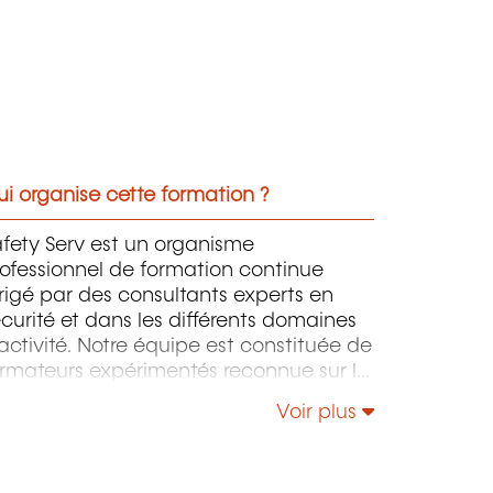
i organise cette formation ?
fety Serv est un organisme
ofessionnel de formation continue
rigé par des consultants experts en
curité et dans les différents domaines
activité. Notre équipe est constituée de
ormateurs expérimentés reconnue sur le
enelux. De gros groupes implantés au
Voir plus
nelux nous font confiance. Notre
activité et la qualité de nos formations
nstituent des atouts majeurs de notre