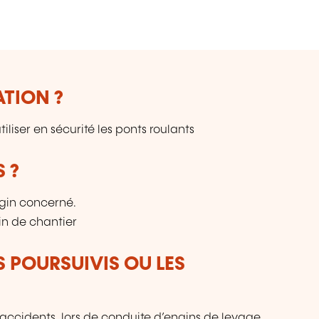
so
ATION ?
iliser en sécurité les ponts roulants
 ?
ngin concerné.
in de chantier
S POURSUIVIS OU LES
s/accidents, lors de conduite d’engins de levage