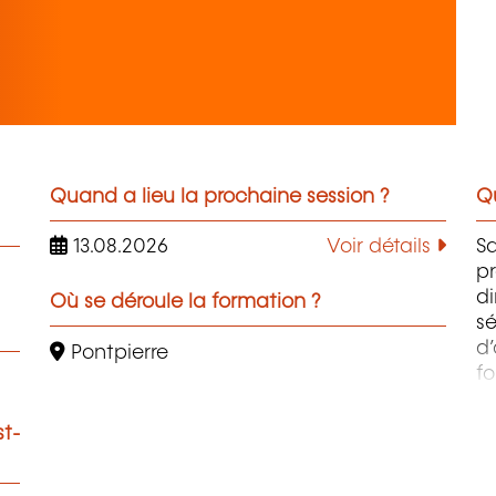
Quand a lieu la prochaine session ?
Qu
13.08.2026
Voir détails
Sa
pr
di
Où se déroule la formation ?
sé
d’
Pontpierre
f
B
Be
st-
ré
co