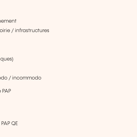
nnement
irie / infrastructures
iques)
modo / incommodo
e PAP
e PAP QE