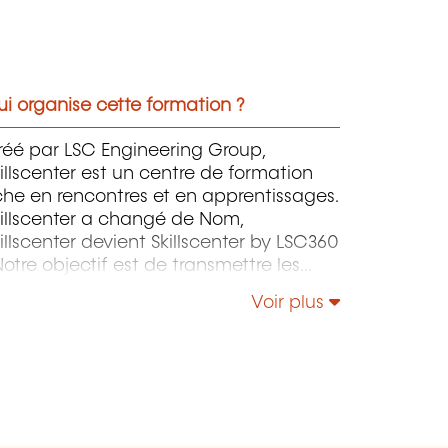
i organise cette formation ?
réé par LSC Engineering Group,
illscenter est un centre de formation
che en rencontres et en apprentissages.
killscenter a changé de Nom,
illscenter devient Skillscenter by LSC360
nnaissances de nos experts internes,
Voir plus
nsi que le savoir-faire acquis au fil des
nées de pratique par le biais de
rmations dans divers domaines, afin de
épondre aux besoins du marché.