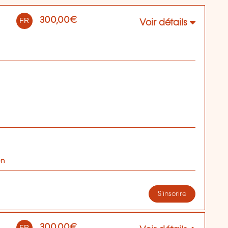
300,00€
FR
Voir détails
on
S'inscrire
300,00€
FR