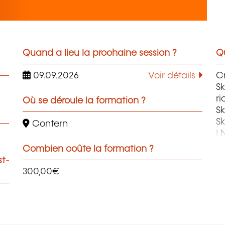
Quand a lieu la prochaine session ?
Qu
09.09.2026
Voir détails
C
Sk
ri
Où se déroule la formation ?
S
Sk
Contern
! Notre objectif est de transmettre les
co
Combien coûte la formation ?
ai
st-
an
300,00€
fo
r