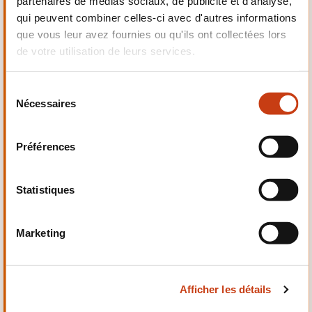
partenaires de médias sociaux, de publicité et d'analyse,
Electrotechnique,
qui peuvent combiner celles-ci avec d'autres informations
Automatismes
que vous leur avez fournies ou qu'ils ont collectées lors
de votre utilisation de leurs services.
S
Nécessaires
é
Qualité, Sécurité
l
e
Préférences
c
t
i
Statistiques
o
n
Santé et domaine social
Marketing
d
u
c
Afficher les détails
o
n