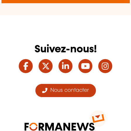
Suivez-nous!
Facebook
Twitter
LinkedIn
YouTube
Ins
Nous contacter