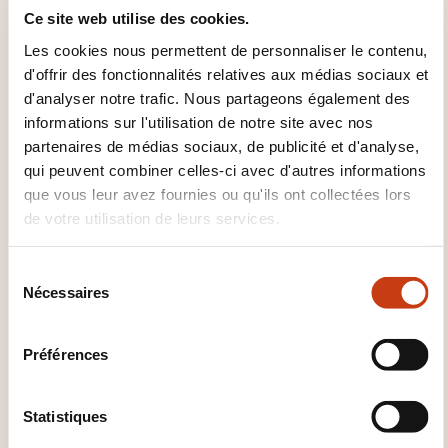
Ce site web utilise des cookies.
QUE RECEVEZ-VOUS À LA FIN DE
Les cookies nous permettent de personnaliser le contenu,
LA FORMATION ?
d'offrir des fonctionnalités relatives aux médias sociaux et
d'analyser notre trafic. Nous partageons également des
Certificat OHC SKILLS
informations sur l'utilisation de notre site avec nos
partenaires de médias sociaux, de publicité et d'analyse,
qui peuvent combiner celles-ci avec d'autres informations
que vous leur avez fournies ou qu'ils ont collectées lors
de votre utilisation de leurs services.
S
Nécessaires
é
Comment contacter
l
e
l’organisme de formation
Préférences
c
?
t
i
Statistiques
Ana Barreiro
o