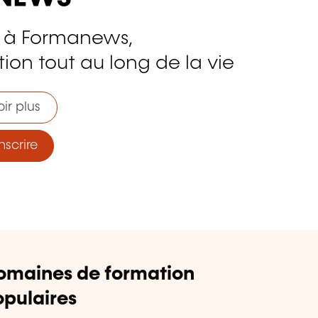
 à Formanews,
ion tout au long de la vie
ir plus
nscrire
omaines de formation
pulaires