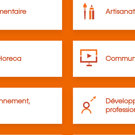
mentaire
Artisanat
Horeca
Communi
onnement,
Développ
professio