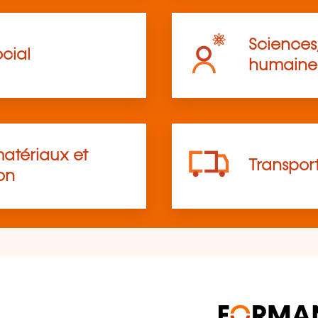
Sciences,
cial
humaine
atériaux et
Transpor
on