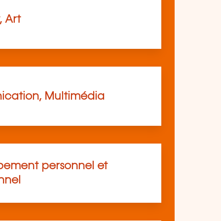
, Art
cation, Multimédia
ement personnel et
nnel