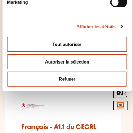
Marketing
d
nationale, de l'Enfance et de la
Jeunesse
u
c
Afficher les détails
o
n
s
Tout autoriser
e
n
CES FORMATIONS POURRAIENT
Autoriser la sélection
t
VOUS INTÉRESSER
e
m
Refuser
e
n
EN
t
Français - A1.1 du CECRL