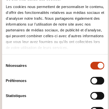
et les inconvénients de différentes possibilités.
Les cookies nous permettent de personnaliser le contenu,
d'offrir des fonctionnalités relatives aux médias sociaux et
d'analyser notre trafic. Nous partageons également des
informations sur l'utilisation de notre site avec nos
partenaires de médias sociaux, de publicité et d'analyse,
qui peuvent combiner celles-ci avec d'autres informations
que vous leur avez fournies ou qu'ils ont collectées lors
de votre utilisation de leurs services.
Comment contacter
l’organisme de formation
S
Nécessaires
é
?
l
e
Kevin Almeida
Préférences
c
coursdelangues@walfer.lu
t
+352 33 01 44 207
i
Statistiques
o
En savoir plus sur l’organisme de
n
formation: Ministère de l'Éducation