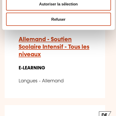
Autoriser la sélection
t
DE
e
m
Refuser
e
n
t
Allemand - Soutien
Scolaire Intensif - Tous les
niveaux
E-LEARNING
Langues - Allemand
DE