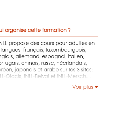
i organise cette formation ?
INLL propose des cours pour adultes en
 langues: français, luxembourgeois,
glais, allemand, espagnol, italien,
rtugais, chinois, russe, néerlandais,
réen, japonais et arabe sur les 3 sites:
LL-Glacis, INLL-Belval et INLL-Mersch.
INLL est également le Centre de
Voir plus
rtification officiel des tests et examens
ternationaux.