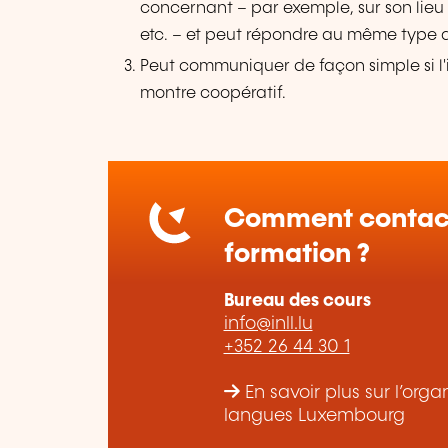
concernant – par exemple, sur son lieu d
etc. – et peut répondre au même type 
Peut communiquer de façon simple si l'i
montre coopératif.
Comment contact
formation ?
Bureau des cours
info@inll.lu
+352 26 44 30 1
En savoir plus sur l’org
langues Luxembourg