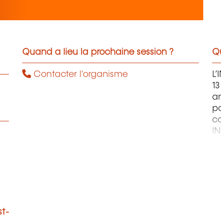
Quand a lieu la prochaine session ?
Qu
Contacter l'organisme
L’
13
an
po
co
IN
L’
ce
in
st-