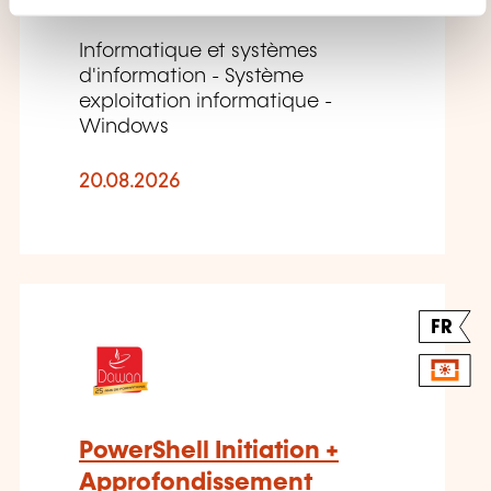
n
t
Informatique et systèmes
d'information - Système
exploitation informatique -
Windows
20.08.2026
FR
PowerShell Initiation +
Approfondissement