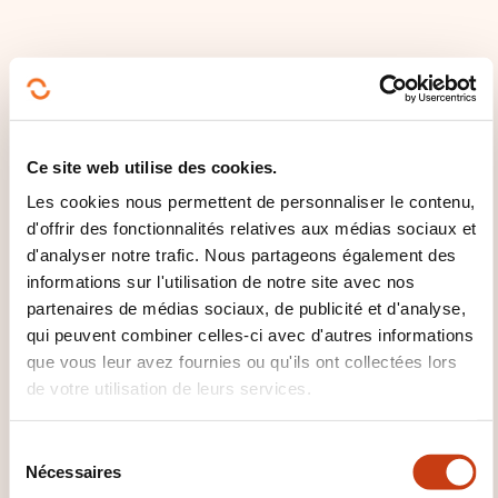
CES FORMATIONS POURRAIENT
VOUS INTÉRESSER
Ce site web utilise des cookies.
FR
Les cookies nous permettent de personnaliser le contenu,
d'offrir des fonctionnalités relatives aux médias sociaux et
d'analyser notre trafic. Nous partageons également des
informations sur l'utilisation de notre site avec nos
partenaires de médias sociaux, de publicité et d'analyse,
Kubernetes : Initiation +
qui peuvent combiner celles-ci avec d'autres informations
Approfondissement
que vous leur avez fournies ou qu'ils ont collectées lors
de votre utilisation de leurs services.
A DISTANCE
S
Informatique et systèmes
Nécessaires
é
d'information - Système