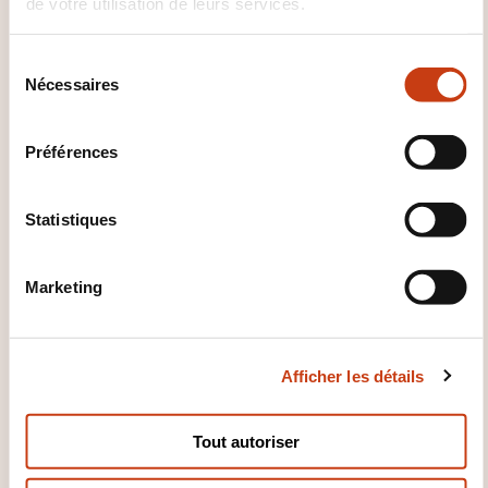
de votre utilisation de leurs services.
Comment contacter
l’organisme de formation
S
Nécessaires
é
?
l
e
Ana Barreiro
Préférences
c
a.barreiro@ohcskills.lu
t
+352 691 849 195
i
Statistiques
o
En savoir plus sur l’organisme de
formation: OHC SKILLS
n
Marketing
d
u
c
Afficher les détails
o
n
s
Tout autoriser
CES FORMATIONS POURRAIENT
e
VOUS INTÉRESSER
n