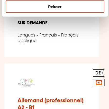
Français (professionnel)
m
Refuser
A1
e
n
t
SUR DEMANDE
Langues - Français - Français
appliqué
DE
Allemand (professionnel)
A2 - B1