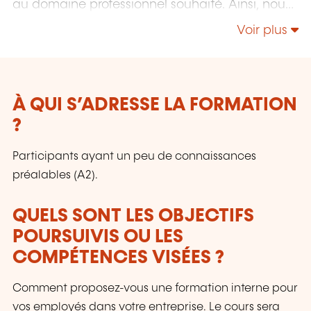
au domaine professionnel souhaité. Ainsi, nous
proposons par exemple des cours de langues
Voir plus
pour le secteur financier, la médecine et
l'hôtellerie. Les cours peuvent être suivis en
ligne ou en présentiel, en petits groupes ou en
cours individuels. Nos enseignants sont des
professionnels diplômés et des locuteurs natifs
À QUI S’ADRESSE LA FORMATION
ayant une longue expérience de
?
l'enseignement.
Participants ayant un peu de connaissances
préalables (A2).
QUELS SONT LES OBJECTIFS
POURSUIVIS OU LES
COMPÉTENCES VISÉES ?
Comment proposez-vous une formation interne pour
vos employés dans votre entreprise. Le cours sera