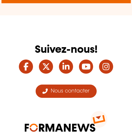
Suivez-nous!
Facebook
Twitter
LinkedIn
YouTube
Ins
Nous contacter