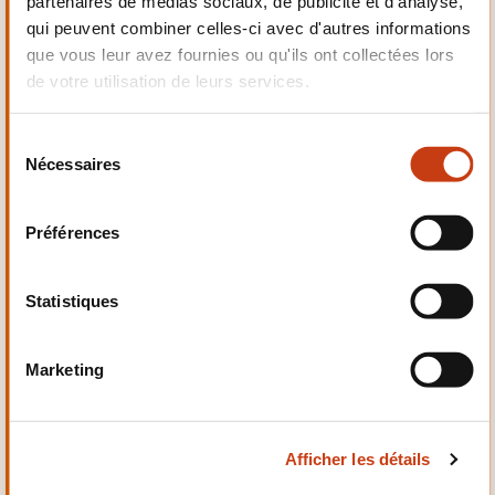
partenaires de médias sociaux, de publicité et d'analyse,
Electrotechnique,
qui peuvent combiner celles-ci avec d'autres informations
Automatismes
que vous leur avez fournies ou qu'ils ont collectées lors
de votre utilisation de leurs services.
S
Nécessaires
é
Qualité, Sécurité
l
e
Préférences
c
t
i
Statistiques
o
n
Santé et domaine social
Marketing
d
u
c
Afficher les détails
o
n