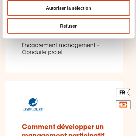
n
Agile Project
Autoriser la sélection
t
Management Practitioner
e
m
Refuser
SUR DEMANDE
e
n
t
Encadrement management -
Conduite projet
FR
Comment développer un
management participatif