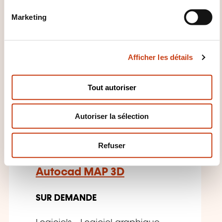
n
Logiciels - Logiciel graphique -
Marketing
d
Logiciel DAO/CAO
u
c
21.09.2026
Afficher les détails
o
n
s
Tout autoriser
e
n
Autoriser la sélection
EN
t
e
m
Refuser
e
n
Autocad MAP 3D
t
SUR DEMANDE