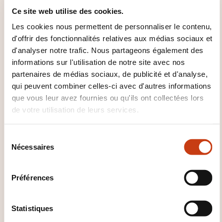
Ce site web utilise des cookies.
Les cookies nous permettent de personnaliser le contenu,
d'offrir des fonctionnalités relatives aux médias sociaux et
d'analyser notre trafic. Nous partageons également des
informations sur l'utilisation de notre site avec nos
CES FORMATIONS POURRAIENT
partenaires de médias sociaux, de publicité et d'analyse,
qui peuvent combiner celles-ci avec d'autres informations
VOUS INTÉRESSER
que vous leur avez fournies ou qu'ils ont collectées lors
de votre utilisation de leurs services.
FR
S
Nécessaires
é
l
e
Préférences
DraftSight
c
t
i
Statistiques
STRASBOURG
o